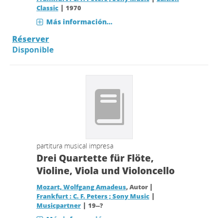
|
Classic
1970
Más información...
Réserver
Disponible
partitura musical impresa
Drei Quartette für Flöte,
Violine, Viola und Violoncello
|
Mozart, Wolfgang Amadeus
, Autor
|
Frankfurt : C. F. Peters ; Sony Music
|
Musicpartner
19--?