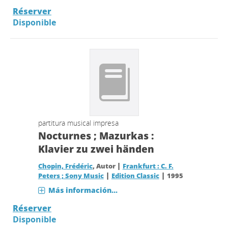
Réserver
Disponible
partitura musical impresa
Nocturnes ; Mazurkas :
Klavier zu zwei händen
|
Chopin, Frédéric
, Autor
Frankfurt : C. F.
|
|
Peters ; Sony Music
Edition Classic
1995
Más información...
Réserver
Disponible