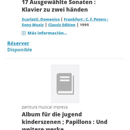
17 Ausgewählte Sonaten :
Klavier zu zwei händen
|
Scarlatti, Domenico
Frankfurt : C. F. Peters ;
|
|
Sony Music
Classic Edition
1995
Más información...
Réserver
Disponible
partitura musical impresa
Album für die jugend
kinderszenen ; Papillons : Und
weitere werke