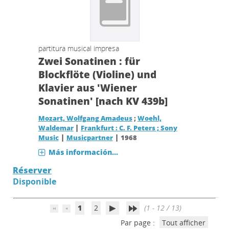
partitura musical impresa
Zwei Sonatinen : für
Blockflöte (Violine) und
Klavier aus 'Wiener
Sonatinen' [nach KV 439b]
Mozart, Wolfgang Amadeus
;
Woehl,
|
Waldemar
Frankfurt : C. F. Peters ; Sony
|
|
Music
Musicpartner
1968
Más información...
Réserver
Disponible
1
2
(1 - 12 / 13)
Par page :
Tout afficher