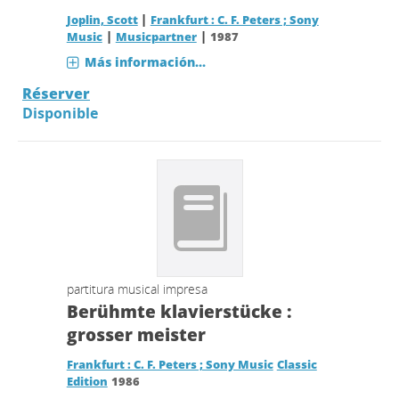
|
Joplin, Scott
Frankfurt : C. F. Peters ; Sony
|
|
Music
Musicpartner
1987
Más información...
Réserver
Disponible
partitura musical impresa
Berühmte klavierstücke :
grosser meister
Frankfurt : C. F. Peters ; Sony Music
Classic
Edition
1986