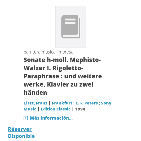
partitura musical impresa
Sonate h-moll. Mephisto-
Walzer I. Rigoletto-
Paraphrase : und weitere
werke, Klavier zu zwei
händen
|
Liszt, Franz
Frankfurt : C. F. Peters ; Sony
|
|
Music
Edition Classic
1994
Más información...
Réserver
Disponible