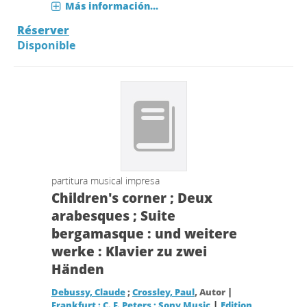
Más información...
Réserver
Disponible
partitura musical impresa
Children's corner ; Deux
arabesques ; Suite
bergamasque : und weitere
werke : Klavier zu zwei
Händen
|
Debussy, Claude
;
Crossley, Paul
, Autor
|
Frankfurt : C. F. Peters ; Sony Music
Edition