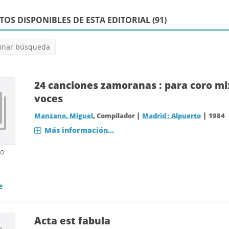
S DISPONIBLES DE ESTA EDITORIAL (
91
)
finar búsqueda
24 canciones zamoranas : para coro mix
voces
|
|
Manzano, Miguel
, Compilador
Madrid : Alpuerto
1984
Más información...
so
e
Acta est fabula