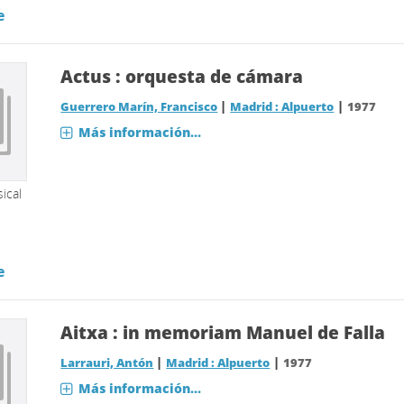
e
Actus : orquesta de cámara
|
|
Guerrero Marín, Francisco
Madrid : Alpuerto
1977
Más información...
ical
e
Aitxa : in memoriam Manuel de Falla
|
|
Larrauri, Antón
Madrid : Alpuerto
1977
Más información...