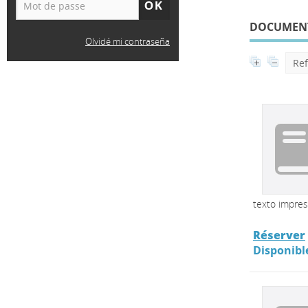
DOCUMENTO
Olvidé mi contraseña
Re
texto impre
Réserver
Disponibl