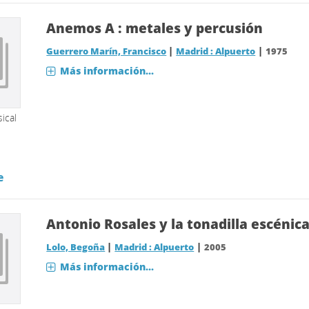
Anemos A : metales y percusión
|
|
Guerrero Marín, Francisco
Madrid : Alpuerto
1975
Más información...
ical
e
Antonio Rosales y la tonadilla escénic
|
|
Lolo, Begoña
Madrid : Alpuerto
2005
Más información...