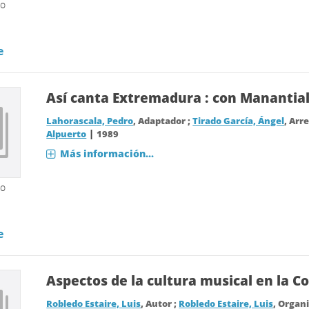
so
e
Así canta Extremadura : con Manantial
Lahorascala, Pedro
, Adaptador ;
Tirado García, Ángel
, Arr
|
Alpuerto
1989
Más información...
so
e
Aspectos de la cultura musical en la Cor
Robledo Estaire, Luis
, Autor ;
Robledo Estaire, Luis
, Organ