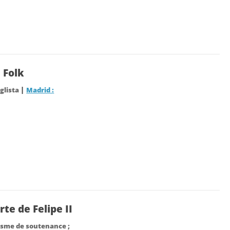
 Folk
|
eglista
Madrid :
te de Felipe II
isme de soutenance ;