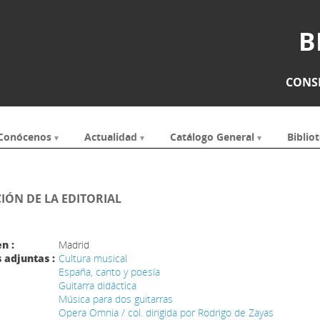
B
CONSE
Conócenos
Actualidad
Catálogo General
Bibliot
ÓN DE LA EDITORIAL
n :
Madrid
 adjuntas :
Cultura musical
España, canto y poesía
Guitarra didáctica
Música para dos guitarras
Opera Omnia / col. dirigida por Rodrigo de Zayas