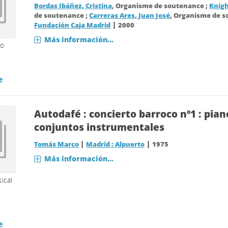
Bordas Ibáñez, Cristina
, Organisme de soutenance ;
Knigh
de soutenance ;
Carreras Ares, Juan José
, Organisme de 
|
Fundación Caja Madrid
2000
Más información...
so
e
Autodafé : concierto barroco nº1 : pian
conjuntos instrumentales
|
|
Tomás Marco
Madrid : Alpuerto
1975
Más información...
ical
e