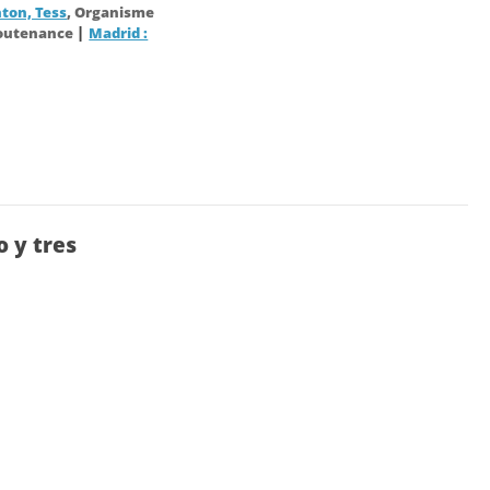
ton, Tess
, Organisme
|
soutenance
Madrid :
o y tres