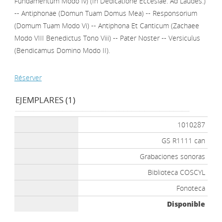
Fundamentum Modo Iv) (In Dedicatione Eccesiae. Ad Laudes.)
-- Antiphonae (Domun Tuam Domus Mea) -- Responsorium
(Domum Tuam Modo Vi) -- Antiphona Et Canticum (Zachaee
Modo VIII Benedictus Tono Viii) -- Pater Noster -- Versiculus
(Bendicamus Domino Modo II).
Réserver
EJEMPLARES (1)
1010287
GS R1111 can
Grabaciones sonoras
Biblioteca COSCYL
Fonoteca
Disponible