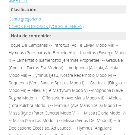
GS-R1111
Clasificación:
Canto gregoriano
COROS RELIGIOSOS (VOCES BLANCAS)
Nota de contenido:
Toque De Campanas -- Introitus (Ad Te Levavi Modo Viii) --
Hymnus (Puer natus in Betheleem) -- Introitus (Exsurge Modo
I) -- Lamentatio (Lamentatio Jeremiae Prophetae) -- Graduale
(Christus Factus Est Modo V) -- Antiphona (Alleluia, Alleluia
Modo Viii) -- Hymnus (Jesu, Nostra Redemptio Modo Iv) --
Sequentia (Veni, Sancte Spiritus Modo I) -- Graduale (Dirigatur
Modo Vii) -- Alleluia (Te Martyrum Modo V) --Antiphona (Salve
Regina Modo I) -- Offertorium (Ave Maria Modo Viii)-- Alleluia
(Tota Pulchra Modo I) -- Hymnus (Ave Maris Stella) Modo I --
Missa (Kyrie (Pater Cuncta) Modo Viii) -- Missa (Gloria Modo Iv)
-- Missa (Sanctus Modo Ii) -- Missa (Agnus Dei Modo II) -- In
Dedicatione Eccesiae. Ad Laudes. -- Hymnus (Angularis