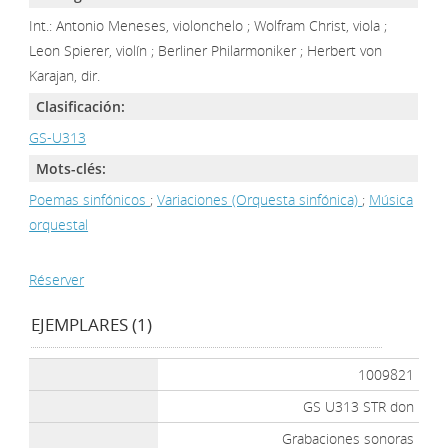
Int.: Antonio Meneses, violonchelo ; Wolfram Christ, viola ;
Leon Spierer, violín ; Berliner Philarmoniker ; Herbert von
Karajan, dir.
Clasificación:
GS-U313
Mots-clés:
Poemas sinfónicos
;
Variaciones (Orquesta sinfónica)
;
Música
orquestal
Réserver
EJEMPLARES (1)
1009821
GS U313 STR don
Grabaciones sonoras