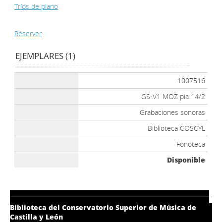
Tríos de piano
Réserver
EJEMPLARES (1)
1007516
GS-V1 MOZ pia 14/2
Grabaciones sonoras
Biblioteca COSCYL
Fonoteca
Disponible
Biblioteca del Conservatorio Superior de Música de
Castilla y León