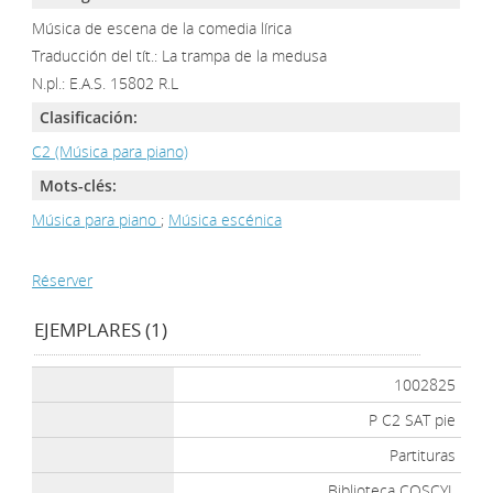
Música de escena de la comedia lírica
Traducción del tít.: La trampa de la medusa
N.pl.: E.A.S. 15802 R.L
Clasificación:
C2 (Música para piano)
Mots-clés:
Música para piano
;
Música escénica
Réserver
EJEMPLARES (1)
1002825
P C2 SAT pie
Partituras
Biblioteca COSCYL