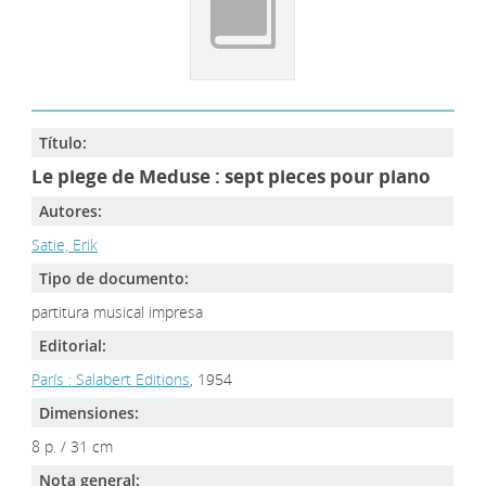
Título:
Le piege de Meduse : sept pieces pour piano
Autores:
Satie, Erik
Tipo de documento:
partitura musical impresa
Editorial:
París : Salabert Editions
, 1954
Dimensiones:
8 p. / 31 cm
Nota general: