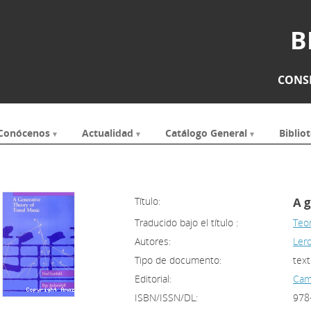
B
CONSE
Conócenos
Actualidad
Catálogo General
Bibliot
Título:
A g
Traducido bajo el título :
Teor
Autores:
Lerd
Tipo de documento:
tex
Editorial:
Camb
ISBN/ISSN/DL:
978