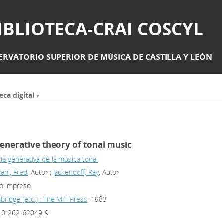
IBLIOTECA-CRAI COSCYL
RVATORIO SUPERIOR DE MÚSICA DE CASTILLA Y LEÓN
eca digital
enerative theory of tonal music
ía generativa de la música tonal
ahl, Fred
, Autor ;
Jackendoff, Ray
, Autor
to impreso
ridge [etc.] : The MIT Press
, 1983
-0-262-62049-9