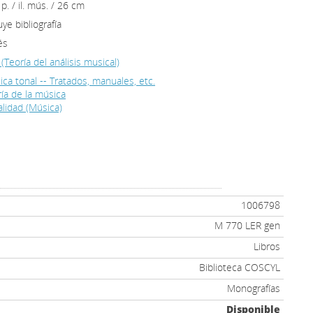
p. / il. mús. / 26 cm
uye bibliografía
és
(Teoría del análisis musical)
ca tonal -- Tratados, manuales, etc.
ía de la música
lidad (Música)
1006798
M 770 LER gen
Libros
Biblioteca COSCYL
Monografías
Disponible