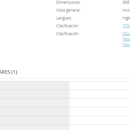
Dimensiones:
368 
Nota general:
Incl
Langues:
Ingl
Clasificación:
770 
Clasificación:
Músi
Teor
Tona
RES (1)