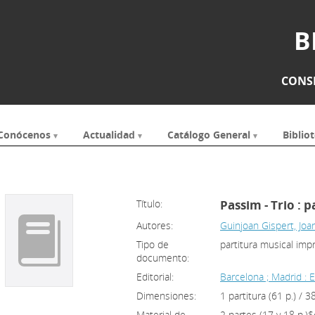
B
CONSE
Conócenos
Actualidad
Catálogo General
Bibliot
Título:
Passim - Trio : 
Autores:
Guinjoan Gispert, Joa
Tipo de
partitura musical imp
documento:
Editorial:
Barcelona ; Madrid :
Dimensiones:
1 partitura (61 p.) / 3
Material de
2 partes (17 y 18 p.)