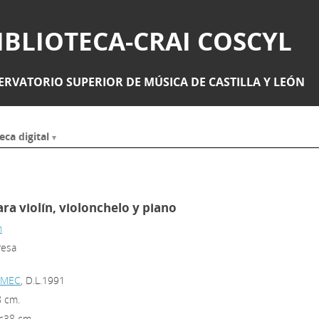
IBLIOTECA-CRAI COSCYL
RVATORIO SUPERIOR DE MÚSICA DE CASTILLA Y LEÓN
eca digital
para violín, violonchelo y piano
n
resa
 EMEC
, D.L.1991
8 cm.
$c38 cm.