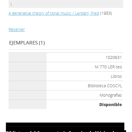
:
A generative theory of tonal music
/
Lerdahl, Fred
(1983)
Réserver
EJEMPLARES (1)
1020631
M 770 LER teo
Libros
Biblioteca COSCYL
Monografías
Disponible