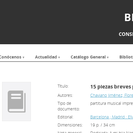
B
CONSE
Conócenos
Actualidad
Catálogo General
Bibliot
Título:
15 piezas breves 
Autores:
Chaviano Jiménez, Flor
Tipo de
partitura musical impr
documento:
Editorial:
Barcelona ; Madrid : 
Dimensiones:
19 p. / 34 cm
Nota general:
Dedicada: A mi hija Nad