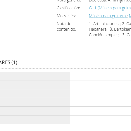
Clasificación:
G11 (Música para guitar
Mots-clés:
Música para guitarra
;
M
Nota de
1. Articulaciones ; 2. Ca
contenido:
Habanera ; 8. Bartokian
Canción simple ; 13. Ca
RES (1)