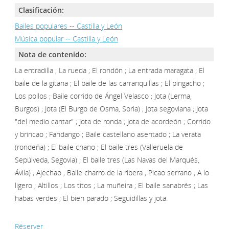
Clasificación:
Bailes populares -- Castilla y León
Música popular -- Castilla y León
Nota de contenido:
La entradilla ; La rueda ; El rondón ; La entrada maragata ; El
baile de la gitana ; El baile de las carranquillas ; El pingacho ;
Los pollos ; Baile corrido de Ángel Velasco ; Jota (Lerma,
Burgos) ; Jota (El Burgo de Osma, Soria) ; Jota segoviana ; Jota
"del medio cantar" ; Jota de ronda ; Jota de acordeón ; Corrido
y brincao ; Fandango ; Baile castellano asentado ; La verata
(rondeña) ; El baile chano ; El baile tres (Valleruela de
Sepúlveda, Segovia) ; El baile tres (Las Navas del Marqués,
Ávila) ; Ajechao ; Baile charro de la ribera ; Picao serrano ; A lo
ligero ; Altillos ; Los titos ; La muñeira ; El baile sanabrés ; Las
habas verdes ; El bien parado ; Seguidillas y jota.
Réserver