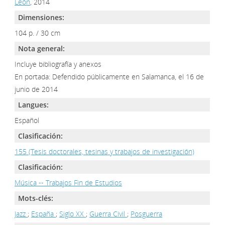
León
, 2014
Dimensiones:
104 p. / 30 cm
Nota general:
Incluye bibliografía y anexos
En portada: Defendido públicamente en Salamanca, el 16 de
junio de 2014
Langues:
Español
Clasificación:
155 (Tesis doctorales, tesinas y trabajos de investigación)
Clasificación:
Música -- Trabajos Fin de Estudios
Mots-clés:
Jazz
;
España
;
Siglo XX
;
Guerra Civil
;
Posguerra