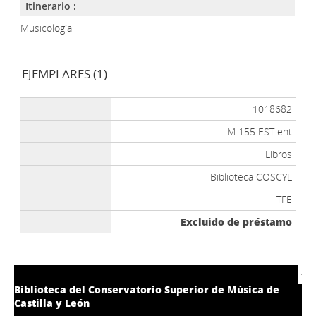
Itinerario :
Musicología
EJEMPLARES (1)
1018682
M 155 EST ent
Libros
Biblioteca COSCYL
TFE
Excluido de préstamo
Biblioteca del Conservatorio Superior de Música de
Castilla y León