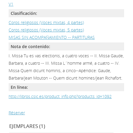
V1
Clasificación:
Coros religiosos (Voces mixtas, 4 partes)
Coros religiosos (Voces mixtas, 5 partes)
MISAS SIN ACOMPAÑAMIENTO -- PARTITURAS
Nota de contenido:
I. Missa Tu es vas electionis, a cuatro voces -- II. Missa Gaude,
Barbara, a cuatro -- III. Missa L´homme armé, a cuatro -- IV.
Missa Quem dicunt hominis, a cinco--Apéndice: Gaude,
Barbara/Jean Mouton -- Quem dicunt homines/Jean Richafort.
En línea:
http://libros.csic.es/product_info.php?products_id=1092
Réserver
EJEMPLARES (1)