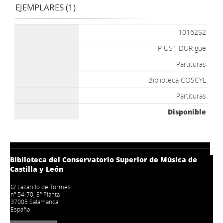
EJEMPLARES (1)
1016252
P U51 DUR gue
Partituras
Biblioteca COSCYL
Partituras
Disponible
Biblioteca del Conservatorio Superior de Música de
Castilla y León
C/ Lazarillo de Tormes
nº 54-70, 3ª Planta
37005 Salamanca
España