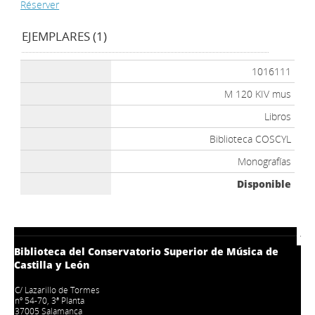
Réserver
EJEMPLARES (1)
1016111
M 120 KIV mus
Libros
Biblioteca COSCYL
Monografías
Disponible
Biblioteca del Conservatorio Superior de Música de
Castilla y León
C/ Lazarillo de Tormes
nº 54-70, 3ª Planta
37005 Salamanca