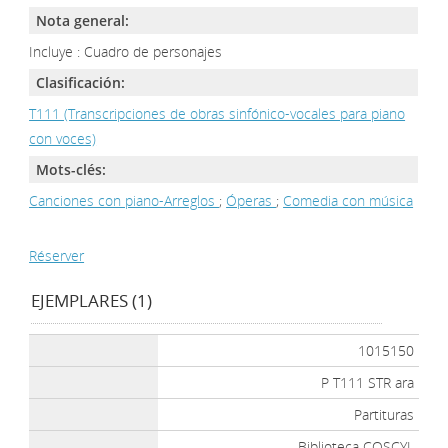
Nota general:
Incluye : Cuadro de personajes
Clasificación:
T111 (Transcripciones de obras sinfónico-vocales para piano
con voces)
Mots-clés:
Canciones con piano-Arreglos
;
Óperas
;
Comedia con música
Réserver
EJEMPLARES (1)
1015150
P T111 STR ara
Partituras
Biblioteca COSCYL