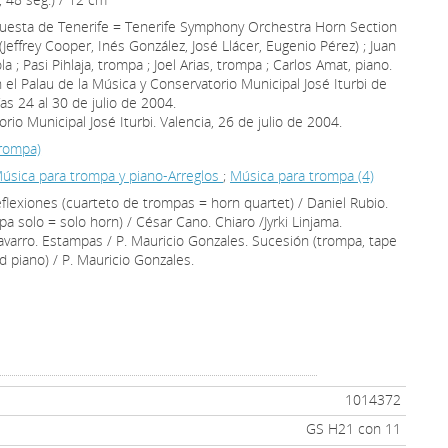
questa de Tenerife = Tenerife Symphony Orchestra Horn Section
Jeffrey Cooper, Inés González, José Llácer, Eugenio Pérez) ; Juan
a ; Pasi Pihlaja, trompa ; Joel Arias, trompa ; Carlos Amat, piano.
el Palau de la Música y Conservatorio Municipal José Iturbi de
ías 24 al 30 de julio de 2004.
io Municipal José Iturbi. Valencia, 26 de julio de 2004.
rompa)
úsica para trompa y piano-Arreglos
;
Música para trompa (4)
flexiones (cuarteto de trompas = horn quartet) / Daniel Rubio.
mpa solo = solo horn) / César Cano. Chiaro /Jyrki Linjama.
varro. Estampas / P. Mauricio Gonzales. Sucesión (trompa, tape
d piano) / P. Mauricio Gonzales.
1014372
GS H21 con 11