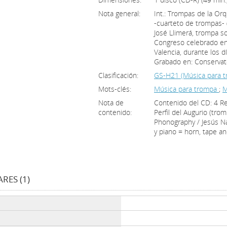
Nota general:
Int.: Trompas de la Or
-cuarteto de trompas- (
José Llimerá, trompa sol
Congreso celebrado en 
Valencia, durante los d
Grabado en: Conservator
Clasificación:
GS-H21 (Música para t
Mots-clés:
Música para trompa
;
M
Nota de
Contenido del CD: 4 Re
contenido:
Perfil del Augurio (tro
Phonography / Jesús Na
y piano = horn, tape an
RES (1)