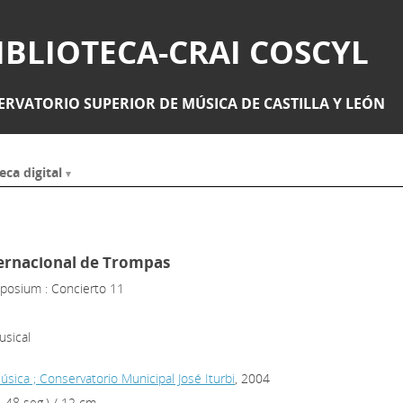
IBLIOTECA-CRAI COSCYL
RVATORIO SUPERIOR DE MÚSICA DE CASTILLA Y LEÓN
eca digital
ternacional de Trompas
mposium : Concierto 11
usical
Música ; Conservatorio Municipal José Iturbi
, 2004
, 48 seg.) / 12 cm