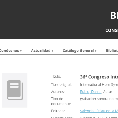
B
CONSE
Conócenos
Actualidad
Catálogo General
Bibliot
Título:
36º Congreso In
Titre original:
International Horn Sy
Autores:
Rubio, Daniel
, Autor
Tipo de
grabación sonora no m
documento:
Editorial:
Valencia : Palau de la 
Dimensiones:
1 disco (CD-R) (49 min.