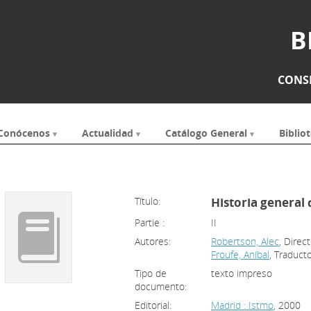
B
CONSE
Conócenos
Actualidad
Catálogo General
Bibliot
Título:
Historia general 
Partie :
II
Autores:
Robertson, Alec
, Direc
Froufe, Aníbal
, Traduct
Tipo de
texto impreso
documento:
Editorial:
Madrid : Istmo
, 2000