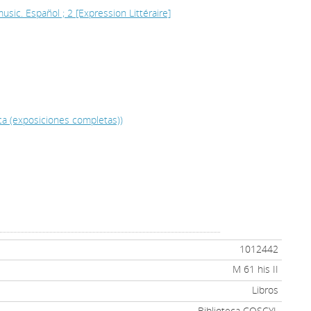
music. Español ; 2 [Expression Littéraire]
ica (exposiciones completas))
1012442
M 61 his II
Libros
Biblioteca COSCYL