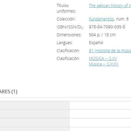
Títulos
The pelican history of 
uniformes:
Colección:
Fundamentos
, num. 6
ISBN/ISSN/DL:
978-84-7090-035-8
Dimensiones:
504 p. / 18 cm
Langues:
Español
Clasificación:
61 (Historia de la mús
Clasificación:
MÚSICA -- S.XV
Música -- S.XVIII
RES (1)