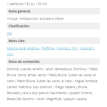
1 partitura (132 p.) / 32 cm
Nota general:
Incluye: Introducción, estudio e indice
Clasificación:
W4
Mots-clés:
Música vocal religiosa
;
Polifonía
;
Música-S. XVII
;
Música-S.
XVIII
Nota de contenido:
Domine, cuando veneris / anon. Benedictus Dominus / Pablo
Bruna. Venid, almas, venid / Pablo Bruna. Suban las voces al
cielo / Pablo Bruna. Suban las voces al cielo / Miguel Ambiela.
Lamed. Matribus suis dixerunt / Diego Xabara y Bruna.
Recitado y aria a duo para el Nacimiento / Joseph Ximeno.
Beata Dei Genitrix / anon. Magnificat / Joaquín Laseca