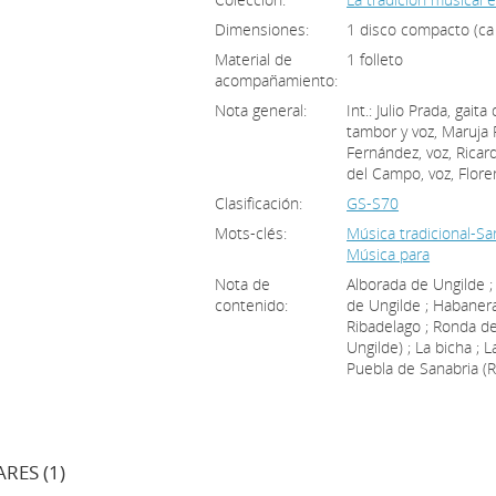
Dimensiones:
1 disco compacto (ca
Material de
1 folleto
acompañamiento:
Nota general:
Int.: Julio Prada, gai
tambor y voz, Maruja 
Fernández, voz, Ricard
del Campo, voz, Flore
Clasificación:
GS-S70
Mots-clés:
Música tradicional-Sa
Música para
Nota de
Alborada de Ungilde ; 
contenido:
de Ungilde ; Habanera
Ribadelago ; Ronda de
Ungilde) ; La bicha ;
Puebla de Sanabria (
RES (1)