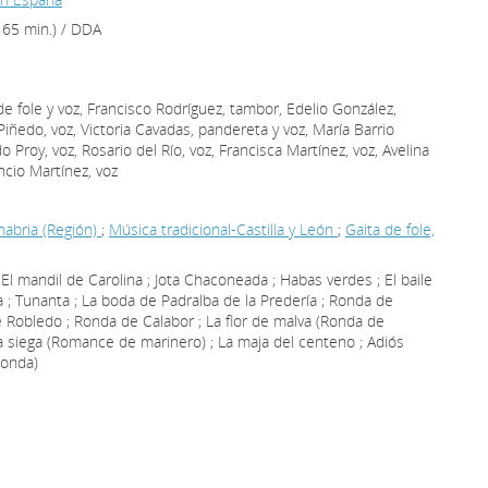
 65 min.) / DDA
ta de fole y voz, Francisco Rodríguez, tambor, Edelio González,
Piñedo, voz, Victoria Cavadas, pandereta y voz, María Barrio
o Proy, voz, Rosario del Río, voz, Francisca Martínez, voz, Avelina
ncio Martínez, voz
nabria (Región)
;
Música tradicional-Castilla y León
;
Gaita de fole,
El mandil de Carolina ; Jota Chaconeada ; Habas verdes ; El baile
 ; Tunanta ; La boda de Padralba de la Predería ; Ronda de
 Robledo ; Ronda de Calabor ; La flor de malva (Ronda de
 La siega (Romance de marinero) ; La maja del centeno ; Adiós
Ronda)