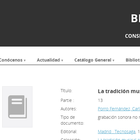
B
CONSE
Conócenos
Actualidad
Catálogo General
Bibliot
Título:
La tradición mus
Partie :
13
Autores:
Porro Fernández, Car
Tipo de
grabación sonora no 
documento:
Editorial:
Madrid : Tecnosaga
, 
Colección:
La tradición musical 