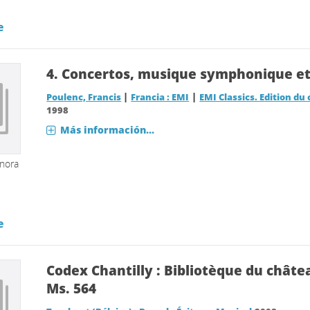
e
4.
Concertos, musique symphonique et 
|
|
Poulenc, Francis
Francia : EMI
EMI Classics. Edition d
1998
Más información...
onora
e
Codex Chantilly : Bibliotèque du châtea
Ms. 564