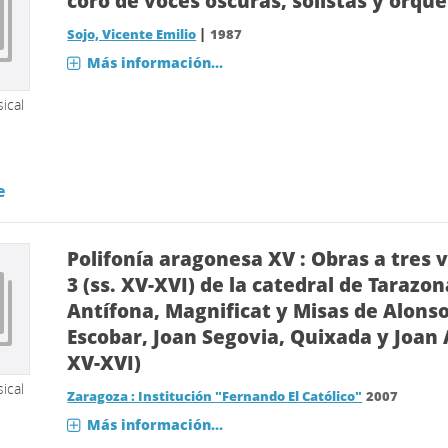
coro de voces oscuras, solistas y orqu
|
Sojo, Vicente Emilio
1987
Más información...
ical
e
Polifonía aragonesa XV : Obras a tres v
3 (ss. XV-XVI) de la catedral de Tarazon
Antífona, Magnificat y Misas de Alonso
Escobar, Joan Segovia, Quixada y Joan 
XV-XVI)
ical
Zaragoza : Institución "Fernando El Católico"
2007
Más información...