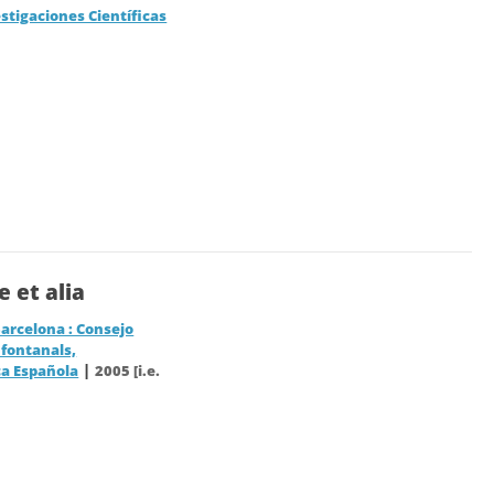
stigaciones Científicas
 et alia
arcelona : Consejo
 fontanals,
|
a Española
2005 [i.e.