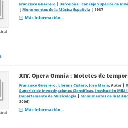
|
Francisco Guerrero
Barcelona : Consejo Superior de Inve
|
|
Monumentos de la Música Española
1987
Más información...
ical
e
XIV.
Opera Omnia : Motetes de tempore
|
Francisco Guerrero
;
Llorens Cisteró, José María
, Autor
B
Superior de Investigaciones Científicas, Institución Milà i
|
Departamento de Musicología
Monumentos de la Músic
2006]
Más información...
ical