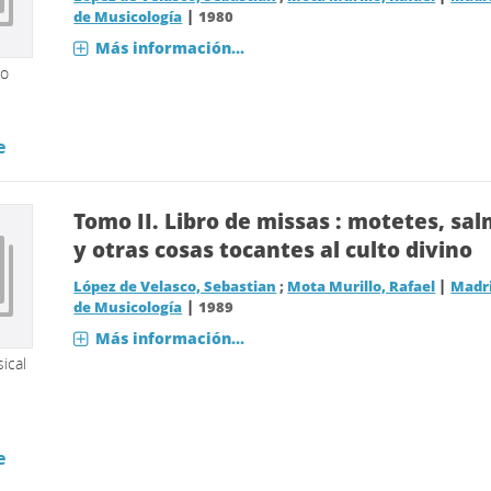
|
de Musicología
1980
Más información...
so
e
Tomo II.
Libro de missas : motetes, sa
y otras cosas tocantes al culto divino
|
López de Velasco, Sebastian
;
Mota Murillo, Rafael
Madri
|
de Musicología
1989
Más información...
ical
e