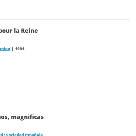
pour la Reine
|
anion
1994
mos, magnificas
d : Sociedad Española