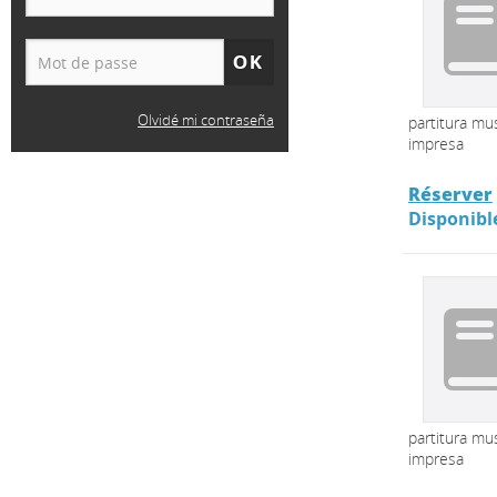
Olvidé mi contraseña
partitura mus
impresa
Réserver
Disponibl
partitura mus
impresa