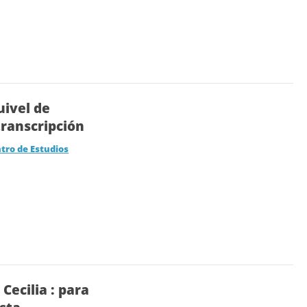
uivel de
 transcripción
tro de Estudios
Cecilia : para