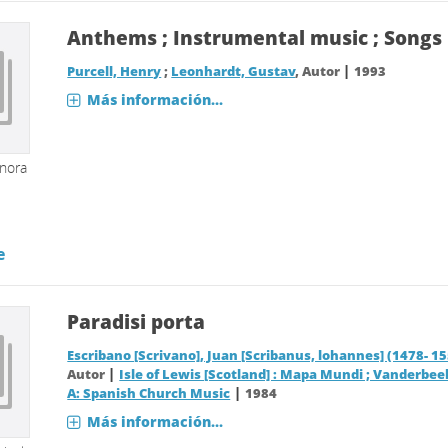
Anthems ; Instrumental music ; Songs
|
Purcell, Henry
;
Leonhardt, Gustav
, Autor
1993
Más información...
onora
e
Paradisi porta
Escribano [Scrivano], Juan [Scribanus, lohannes] (1478- 1
|
Autor
Isle of Lewis [Scotland] : Mapa Mundi ; Vanderbee
|
A: Spanish Church Music
1984
Más información...