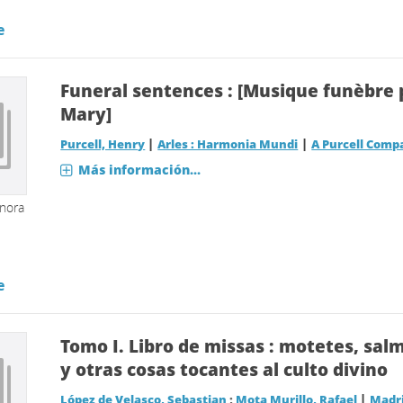
e
Funeral sentences : [Musique funèbre 
Mary]
|
|
Purcell, Henry
Arles : Harmonia Mundi
A Purcell Comp
Más información...
onora
e
Tomo I.
Libro de missas : motetes, sal
y otras cosas tocantes al culto divino
|
López de Velasco, Sebastian
;
Mota Murillo, Rafael
Madri