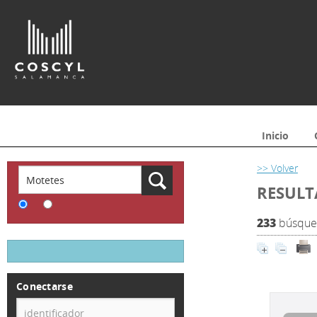
Inicio
>> Volver
RESULT
233
búsqued
Conectarse