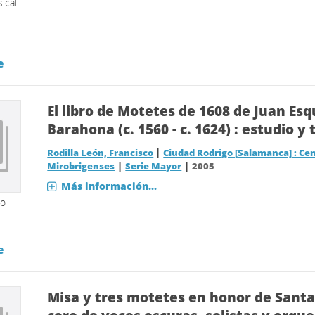
ical
e
El libro de Motetes de 1608 de Juan Esq
Barahona (c. 1560 - c. 1624) : estudio y
|
Rodilla León, Francisco
Ciudad Rodrigo [Salamanca] : Cen
|
|
Mirobrigenses
Serie Mayor
2005
Más información...
so
e
Misa y tres motetes en honor de Santa 