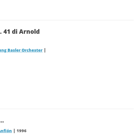
. 41 di Arnold
|
tung Basler Orchester
..
|
Anfión
1996