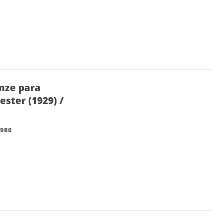
änze para
ster (1929) /
1986