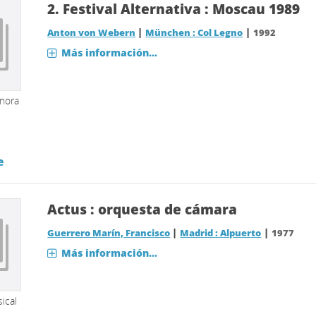
2.
Festival Alternativa : Moscau 1989
|
|
Anton von Webern
München : Col Legno
1992
Más información...
onora
e
Actus : orquesta de cámara
|
|
Guerrero Marín, Francisco
Madrid : Alpuerto
1977
Más información...
ical