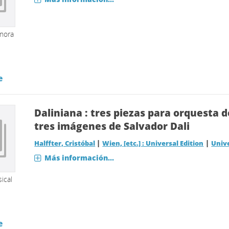
onora
e
Daliniana : tres piezas para orquesta 
tres imágenes de Salvador Dali
|
|
Halffter, Cristóbal
Wien, [etc.] : Universal Edition
Unive
Más información...
ical
e