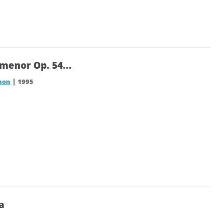
menor Op. 54...
|
hon
1995
a