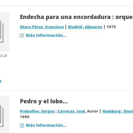
Endecha para una encordadura : orqu
|
|
Otero Pérez, Francisco
Madrid : Alpuerto
1975
Más información...
ical
e
Pedro y el lobo...
|
Prokofiev, Sergey
;
Carreras, José
, Autor
Hamburg : De
1990
Más información...