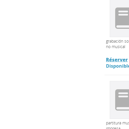
grabación s
no musical
Réserver
Disponibl
partitura mus
impresa