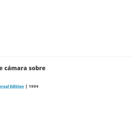
de cámara sobre
|
rsal Edition
1994