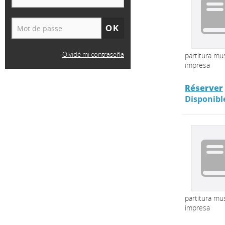
Olvidé mi contraseña
partitura mus
impresa
Réserver
Disponibl
partitura mus
impresa