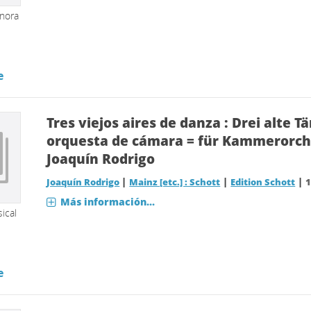
onora
e
Tres viejos aires de danza : Drei alte T
orquesta de cámara = für Kammerorche
Joaquín Rodrigo
|
|
|
Joaquín Rodrigo
Mainz [etc.] : Schott
Edition Schott
Más información...
ical
e