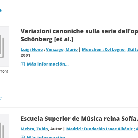
e
Variazioni canoniche sulla serie dell'op
Schönberg [et al.]
|
Luigi Nono
;
Venzago, Mario
München : Col Legno ; Stif
2001
Más información...
onora
e
Escuela Superior de Música reina Sofía.
|
Mehta, Zubin
, Autor
Madrid : Fundación Isaac Albéniz ; 
Más información...