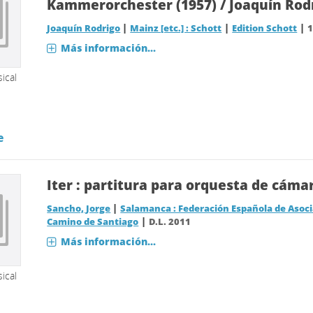
Kammerorchester (1957) / Joaquín Rod
|
|
|
Joaquín Rodrigo
Mainz [etc.] : Schott
Edition Schott
Más información...
ical
e
Iter : partitura para orquesta de cáma
|
Sancho, Jorge
Salamanca : Federación Española de Asoci
|
Camino de Santiago
D.L. 2011
Más información...
ical