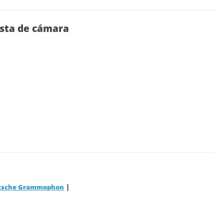
esta de cámara
|
utsche Grammophon