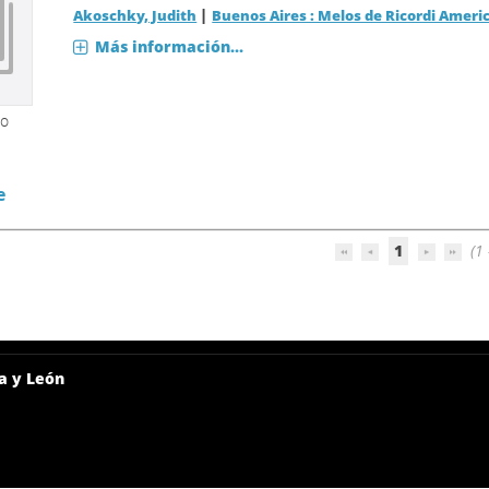
|
Akoschky, Judith
Buenos Aires : Melos de Ricordi Ameri
Más información...
so
e
1
(1 
a y León