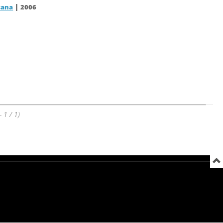
|
cana
2006
- 1 / 1)