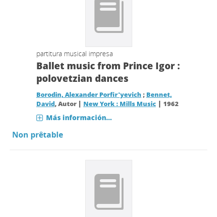
partitura musical impresa
Ballet music from Prince Igor :
polovetzian dances
Borodin, Alexander Porfir'yevich
;
Bennet,
|
|
David
, Autor
New York : Mills Music
1962
Más información...
Non prêtable