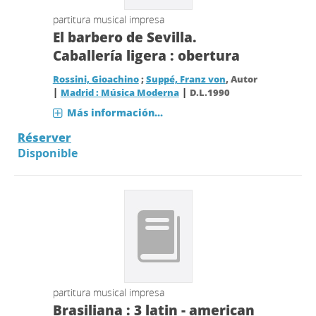
partitura musical impresa
El barbero de Sevilla.
Caballería ligera : obertura
Rossini, Gioachino
;
Suppé, Franz von
, Autor
|
|
Madrid : Música Moderna
D.L.1990
Más información...
Réserver
Disponible
partitura musical impresa
Brasiliana : 3 latin - american