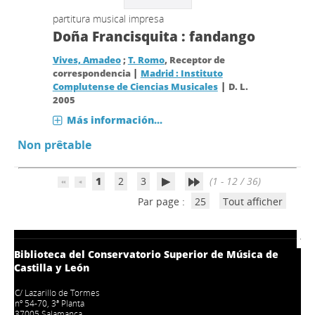
partitura musical impresa
Doña Francisquita : fandango
Vives, Amadeo
;
T. Romo
, Receptor de
|
correspondencia
Madrid : Instituto
|
Complutense de Ciencias Musicales
D. L.
2005
Más información...
Non prêtable
1
2
3
(1 - 12 / 36)
Par page :
25
Tout afficher
Biblioteca del Conservatorio Superior de Música de
Castilla y León
C/ Lazarillo de Tormes
nº 54-70, 3ª Planta
37005 Salamanca