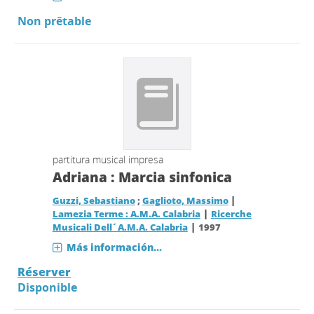
Non prêtable
partitura musical impresa
Adriana : Marcia sinfonica
|
Guzzi, Sebastiano
;
Gaglioto, Massimo
|
Lamezia Terme : A.M.A. Calabria
Ricerche
|
Musicali Dell´A.M.A. Calabria
1997
Más información...
Réserver
Disponible