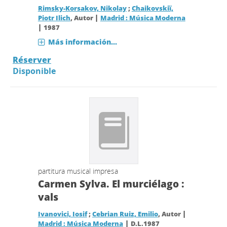
Rimsky-Korsakov, Nikolay
;
Chaikovskiï,
|
Piotr Ilich
, Autor
Madrid : Música Moderna
|
1987
Más información...
Réserver
Disponible
partitura musical impresa
Carmen Sylva. El murciélago :
vals
|
Ivanovici, Iosif
;
Cebrian Ruiz, Emilio
, Autor
|
Madrid : Música Moderna
D.L.1987