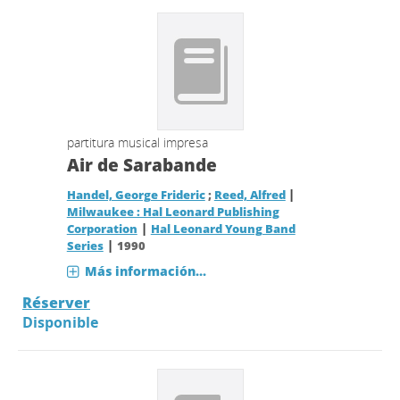
partitura musical impresa
Air de Sarabande
|
Handel, George Frideric
;
Reed, Alfred
Milwaukee : Hal Leonard Publishing
|
Corporation
Hal Leonard Young Band
|
Series
1990
Más información...
Réserver
Disponible