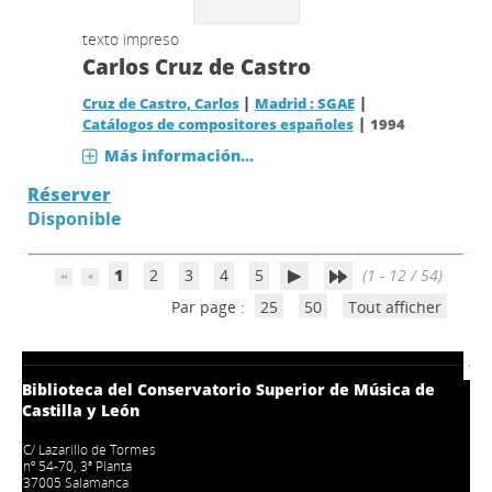
texto impreso
Carlos Cruz de Castro
|
|
Cruz de Castro, Carlos
Madrid : SGAE
|
Catálogos de compositores españoles
1994
Más información...
Réserver
Disponible
1
2
3
4
5
(1 - 12 / 54)
Par page :
25
50
Tout afficher
Biblioteca del Conservatorio Superior de Música de
Castilla y León
C/ Lazarillo de Tormes
nº 54-70, 3ª Planta
37005 Salamanca