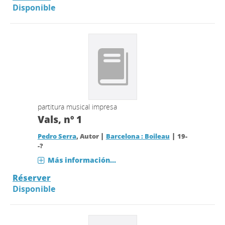
Disponible
partitura musical impresa
Vals, nº 1
|
|
Pedro Serra
, Autor
Barcelona : Boileau
19-
-?
Más información...
Réserver
Disponible