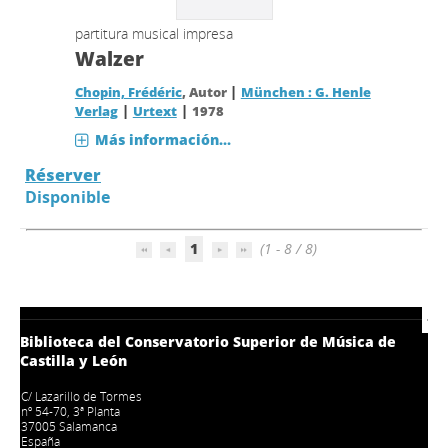
partitura musical impresa
Walzer
|
Chopin, Frédéric
, Autor
München : G. Henle
|
|
Verlag
Urtext
1978
Más información...
Réserver
Disponible
1
(1 - 8 / 8)
Biblioteca del Conservatorio Superior de Música de
Castilla y León
C/ Lazarillo de Tormes
nº 54-70, 3ª Planta
37005 Salamanca
España