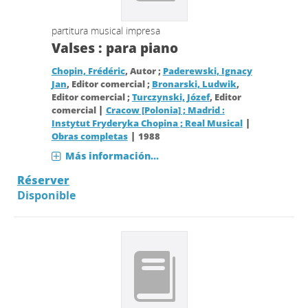
partitura musical impresa
Valses : para piano
Chopin, Frédéric
, Autor ;
Paderewski, Ignacy
Jan
, Editor comercial ;
Bronarski, Ludwik
,
Editor comercial ;
Turczynski, Józef
, Editor
|
comercial
Cracow [Polonia] ; Madrid :
|
Instytut Fryderyka Chopina ; Real Musical
|
Obras completas
1988
Más información...
Réserver
Disponible