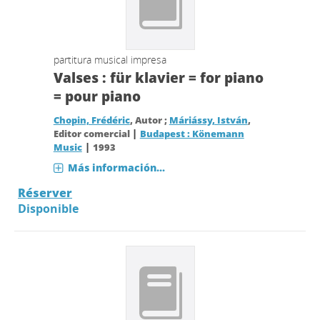
partitura musical impresa
Valses : für klavier = for piano
= pour piano
Chopin, Frédéric
, Autor ;
Máriássy, István
,
|
Editor comercial
Budapest : Könemann
|
Music
1993
Más información...
Réserver
Disponible