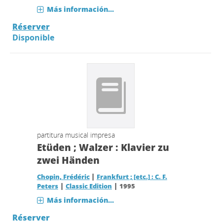
Más información...
Réserver
Disponible
partitura musical impresa
Etüden ; Walzer : Klavier zu
zwei Händen
|
Chopin, Frédéric
Frankfurt ; [etc.] : C. F.
|
|
Peters
Classic Edition
1995
Más información...
Réserver