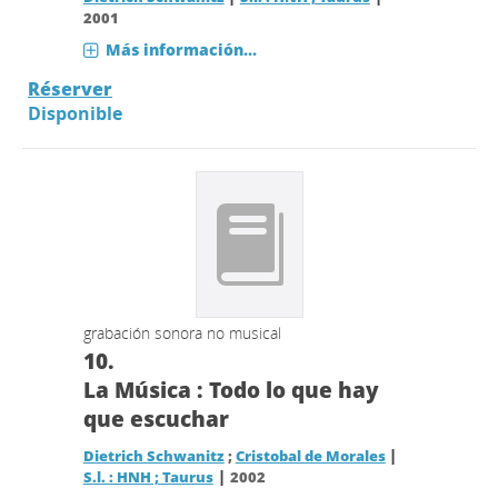
2001
Más información...
Réserver
Disponible
grabación sonora no musical
10.
La Música : Todo lo que hay
que escuchar
|
Dietrich Schwanitz
;
Cristobal de Morales
|
S.l. : HNH ; Taurus
2002