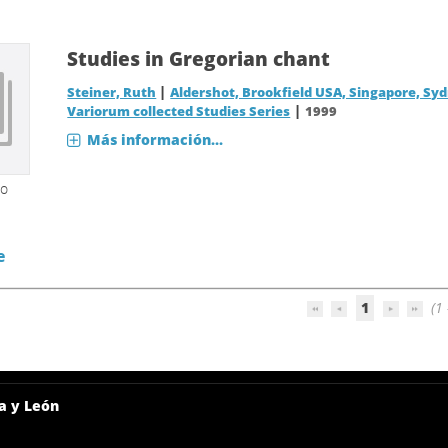
Studies in Gregorian chant
|
Steiner, Ruth
Aldershot, Brookfield USA, Singapore, Sy
|
Variorum collected Studies Series
1999
Más información...
so
e
1
(1 
a y León