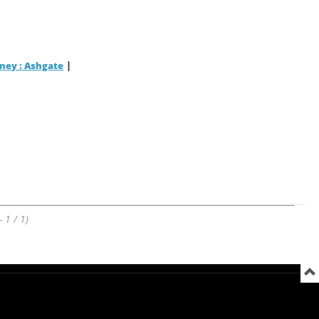
|
dney : Ashgate
- 1 / 1)