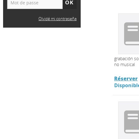
Olvidé mi contraseña
grabación s
no musical
Réserver
Disponibl