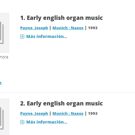
1.
Early english organ music
|
|
Payne, Joseph
Munich : Naxos
1993
Más información...
onora
e
2.
Early english organ music
|
|
Payne, Joseph
Munich : Naxos
1993
Más información...