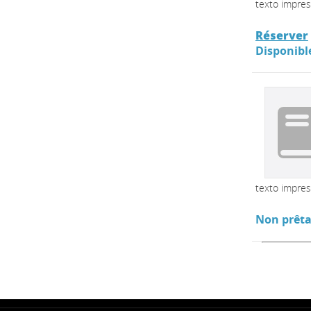
texto impre
Réserver
Disponibl
texto impre
Non prêta