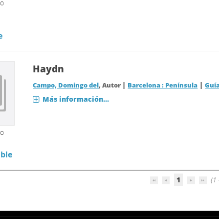
so
e
Haydn
|
|
Campo, Domingo del
, Autor
Barcelona : Península
Guí
Más información...
so
ble
1
(1 