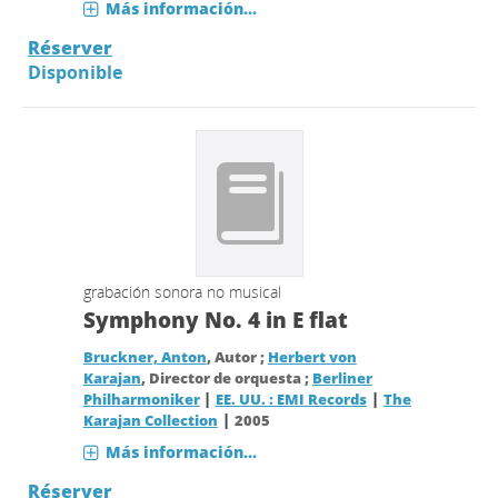
Más información...
Réserver
Disponible
grabación sonora no musical
Symphony No. 4 in E flat
Bruckner, Anton
, Autor ;
Herbert von
Karajan
, Director de orquesta ;
Berliner
|
|
Philharmoniker
EE. UU. : EMI Records
The
|
Karajan Collection
2005
Más información...
Réserver