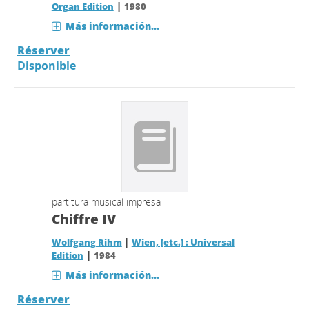
|
Organ Edition
1980
Más información...
Réserver
Disponible
partitura musical impresa
Chiffre IV
|
Wolfgang Rihm
Wien, [etc.] : Universal
|
Edition
1984
Más información...
Réserver