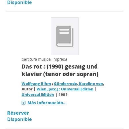
Disponible
partitura musical impresa
Das rot : (1990) gesang und
klavier (tenor oder sopran)
Wolfgang Rihm
;
Günderrode, Karoline von
,
|
|
Autor
Wien, [etc.] : Universal Edition
|
Universal Edition
1991
Más información...
Réserver
Disponible