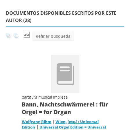
DOCUMENTOS DISPONIBLES ESCRITOS POR ESTE
AUTOR (
28
)
Refinar búsqueda
partitura musical impresa
Bann, Nachtschwärmerel : für
Orgel = for Organ
|
Wolfgang Rihm
Wien, [etc.] : Universal
|
Edition
Universal Orgel Edition = Universal