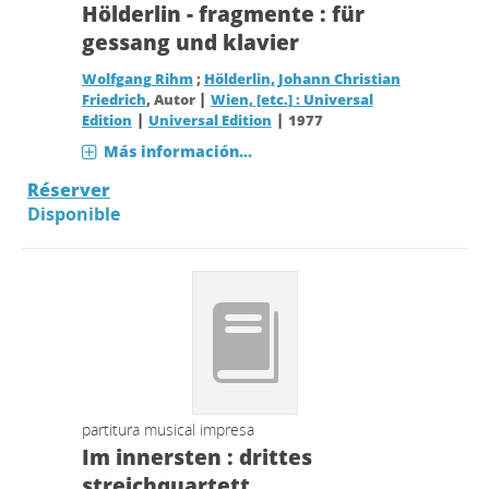
Hölderlin - fragmente : für
gessang und klavier
Wolfgang Rihm
;
Hölderlin, Johann Christian
|
Friedrich
, Autor
Wien, [etc.] : Universal
|
|
Edition
Universal Edition
1977
Más información...
Réserver
Disponible
partitura musical impresa
Im innersten : drittes
streichquartett