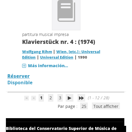
partitura musical impresa
Klavierstück nr. 4 : (1974)
|
Wolfgang Rihm
Wien, [etc.] : Universal
|
|
Edition
Universal Edition
1990
Más información...
Réserver
Disponible
1
2
3
(1 - 12 / 28)
Par page :
25
Tout afficher
Biblioteca del Conservatorio Superior de Música de