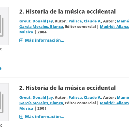
2.
Historia de la música occidental
Grout, Donald Jay
, Autor ;
Palisca, Claude V.
, Autor ;
Mamés
|
García Morales, Blanca
, Editor comercial
Madrid : Alianz
|
Música
2004
Más información...
so
e
2.
Historia de la música occidental
Grout, Donald Jay
, Autor ;
Palisca, Claude V.
, Autor ;
Mamés
|
García Morales, Blanca
, Editor comercial
Madrid : Alianz
|
Música
2001
Más información...
so