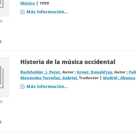
|
Música
1999
Más información...
so
e
Historia de la música occidental
Burkholder, J. Peter
, Autor ;
Grout, Donald Jay
, Autor ;
Pal
|
Menéndez Torrellas, Gabriel
, Traductor
Madrid : Alianza 
Más información...
so
e