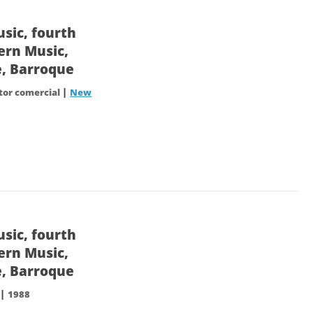
sic, fourth
ern Music,
e, Barroque
|
itor comercial
New
sic, fourth
ern Music,
e, Barroque
|
1988