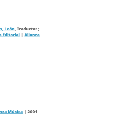
, León
, Traductor ;
|
a Editorial
Alianza
|
anza Música
2001