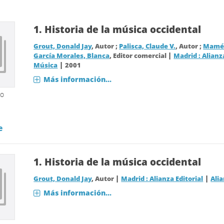
1.
Historia de la música occidental
Grout, Donald Jay
, Autor ;
Palisca, Claude V.
, Autor ;
Mamés
|
García Morales, Blanca
, Editor comercial
Madrid : Alianz
|
Música
2001
Más información...
so
e
1.
Historia de la música occidental
|
|
Grout, Donald Jay
, Autor
Madrid : Alianza Editorial
Ali
Más información...