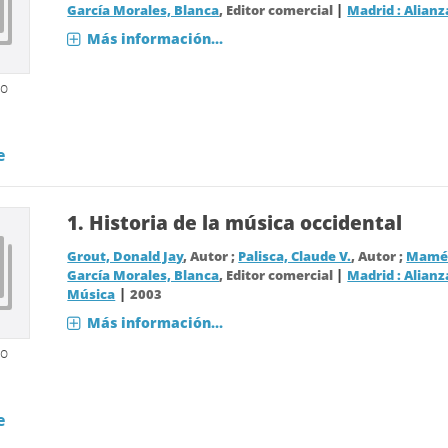
|
García Morales, Blanca
, Editor comercial
Madrid : Alianz
Más información...
so
e
1.
Historia de la música occidental
Grout, Donald Jay
, Autor ;
Palisca, Claude V.
, Autor ;
Mamés
|
García Morales, Blanca
, Editor comercial
Madrid : Alianz
|
Música
2003
Más información...
so
e