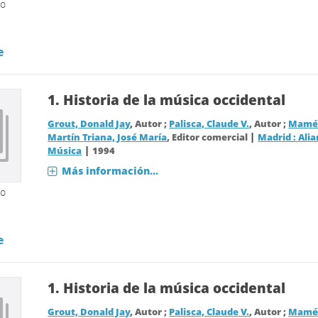
so
e
1.
Historia de la música occidental
Grout, Donald Jay
, Autor ;
Palisca, Claude V.
, Autor ;
Mamés
|
Martín Triana, José María
, Editor comercial
Madrid : Alia
|
Música
1994
Más información...
so
e
1.
Historia de la música occidental
Grout, Donald Jay
, Autor ;
Palisca, Claude V.
, Autor ;
Mamés