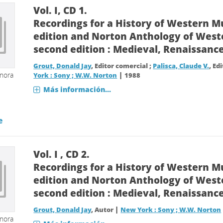
Vol. I, CD 1.
Recordings for a History of Western Mu
edition and Norton Anthology of West
second edition : Medieval, Renaissanc
Grout, Donald Jay
, Editor comercial ;
Palisca, Claude V.
, Ed
onora
|
York : Sony ; W.W. Norton
1988
Más información...
e
Vol. I , CD 2.
Recordings for a History of Western Mu
edition and Norton Anthology of West
second edition : Medieval, Renaissanc
|
Grout, Donald Jay
, Autor
New York : Sony ; W.W. Norton
onora