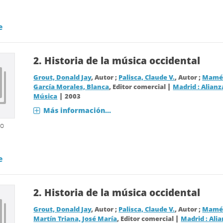
e
2.
Historia de la música occidental
Grout, Donald Jay
, Autor ;
Palisca, Claude V.
, Autor ;
Mamés
|
García Morales, Blanca
, Editor comercial
Madrid : Alianz
|
Música
2003
Más información...
so
e
2.
Historia de la música occidental
Grout, Donald Jay
, Autor ;
Palisca, Claude V.
, Autor ;
Mamés
|
Martín Triana, José María
, Editor comercial
Madrid : Alia