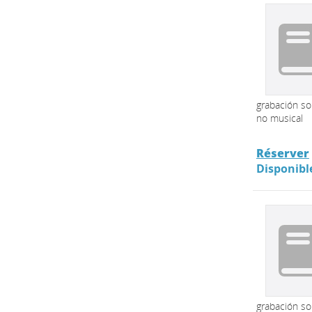
grabación s
no musical
Réserver
Disponibl
grabación s