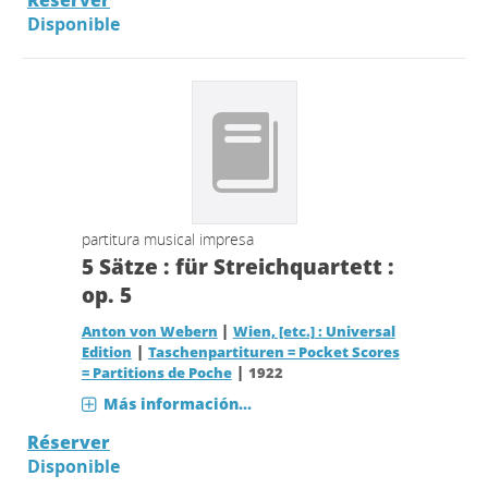
Réserver
Disponible
partitura musical impresa
5 Sätze : für Streichquartett :
op. 5
|
Anton von Webern
Wien, [etc.] : Universal
|
Edition
Taschenpartituren = Pocket Scores
|
= Partitions de Poche
1922
Más información...
Réserver
Disponible