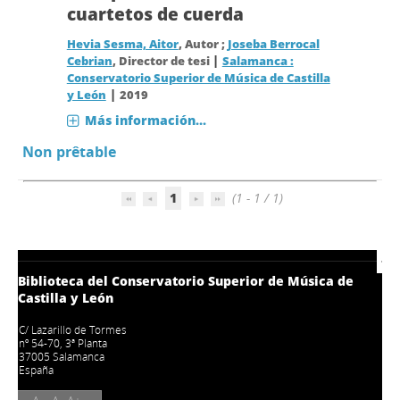
cuartetos de cuerda
Hevia Sesma, Aitor
, Autor ;
Joseba Berrocal
|
Cebrian
, Director de tesi
Salamanca :
Conservatorio Superior de Música de Castilla
|
y León
2019
Más información...
Non prêtable
1
(1 - 1 / 1)
Biblioteca del Conservatorio Superior de Música de
Castilla y León
C/ Lazarillo de Tormes
nº 54-70, 3ª Planta
37005 Salamanca
España