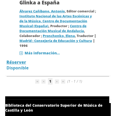
Glinka a España
Álvarez Cañibano, Antonio
, Editor comercial ;
Instituto Nacional de las Artes Escénicas y
de la Música, Centro de Documentación
Musical (España)
, Productor ;
Centro de
Documentación Musical de Andalucía
,
|
Colaborador ;
Pronchenko, Elena
, Traductor
|
Madrid : Consejería de Educación y Cultura
1996
Más información...
Réserver
Disponible
1
(1 - 1 / 1)
Biblioteca del Conservatorio Superior de Música de
Castilla y León