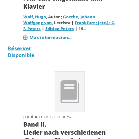
Klavier
Wolf, Hugo
, Autor ;
Goethe, Johann
|
Wolfgang von
, Letrista
Frankfurt ; [etc.] : C.
|
|
F. Peters
Edition Peters
19--
Más información...
Réserver
Disponible
partitura musical impresa
Band II.
Lieder nach verschiedenen