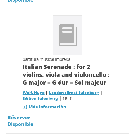
partitura musical impresa
Italian Serenade : for 2
violins, viola and violoncello :
G major = G-dur = Sol majeur
|
|
Wolf, Hugo
London : Ernst Eulenburg
|
Edition Eulenburg
19--?
Más información...
Réserver
Disponible