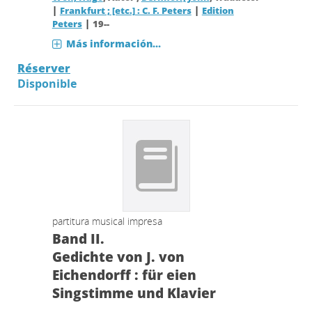
|
|
Frankfurt ; [etc.] : C. F. Peters
Edition
|
Peters
19--
Más información...
Réserver
Disponible
partitura musical impresa
Band II.
Gedichte von J. von
Eichendorff : für eien
Singstimme und Klavier