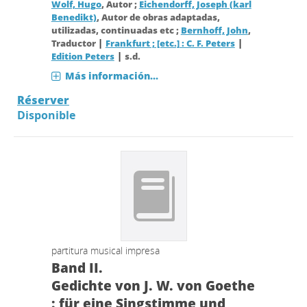
Wolf, Hugo
, Autor ;
Eichendorff, Joseph (karl
Benedikt)
, Autor de obras adaptadas,
utilizadas, continuadas etc ;
Bernhoff, John
,
|
|
Traductor
Frankfurt ; [etc.] : C. F. Peters
|
Edition Peters
s.d.
Más información...
Réserver
Disponible
partitura musical impresa
Band II.
Gedichte von J. W. von Goethe
: für eine Singstimme und