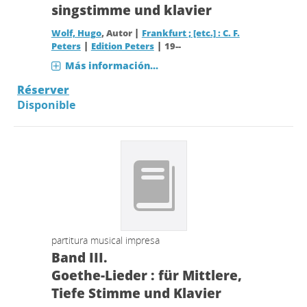
singstimme und klavier
|
Wolf, Hugo
, Autor
Frankfurt ; [etc.] : C. F.
|
|
Peters
Edition Peters
19--
Más información...
Réserver
Disponible
partitura musical impresa
Band III.
Goethe-Lieder : für Mittlere,
Tiefe Stimme und Klavier