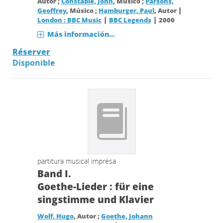
Autor ;
Constable, John
, Músico ;
Parsons,
|
Geoffrey
, Músico ;
Hamburger, Paul
, Autor
|
|
London : BBC Music
BBC Legends
2000
Más información...
Réserver
Disponible
partitura musical impresa
Band I.
Goethe-Lieder : für eine
singstimme und Klavier
Wolf, Hugo
, Autor ;
Goethe, Johann