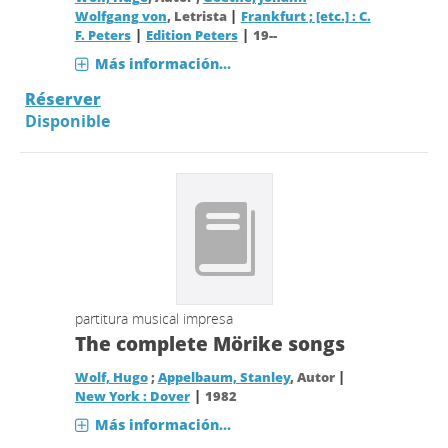
|
Wolfgang von
, Letrista
Frankfurt ; [etc.] : C.
|
|
F. Peters
Edition Peters
19--
Más información...
Réserver
Disponible
partitura musical impresa
The complete Mörike songs
|
Wolf, Hugo
;
Appelbaum, Stanley
, Autor
|
New York : Dover
1982
Más información...