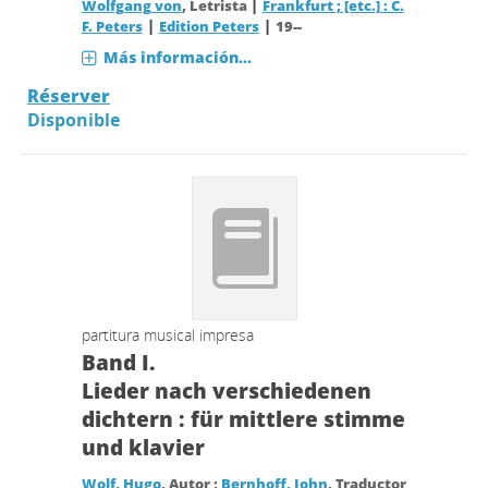
|
Wolfgang von
, Letrista
Frankfurt ; [etc.] : C.
|
|
F. Peters
Edition Peters
19--
Más información...
Réserver
Disponible
partitura musical impresa
Band I.
Lieder nach verschiedenen
dichtern : für mittlere stimme
und klavier
Wolf, Hugo
, Autor ;
Bernhoff, John
, Traductor