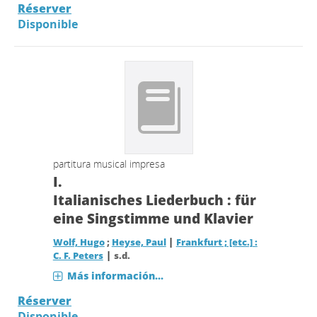
Réserver
Disponible
partitura musical impresa
I.
Italianisches Liederbuch : für
eine Singstimme und Klavier
|
Wolf, Hugo
;
Heyse, Paul
Frankfurt ; [etc.] :
|
C. F. Peters
s.d.
Más información...
Réserver
Disponible