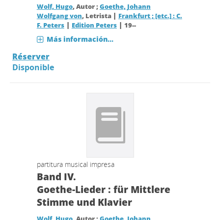
Wolf, Hugo
, Autor ;
Goethe, Johann
|
Wolfgang von
, Letrista
Frankfurt ; [etc.] : C.
|
|
F. Peters
Edition Peters
19--
Más información...
Réserver
Disponible
partitura musical impresa
Band IV.
Goethe-Lieder : für Mittlere
Stimme und Klavier
Wolf, Hugo
, Autor ;
Goethe, Johann