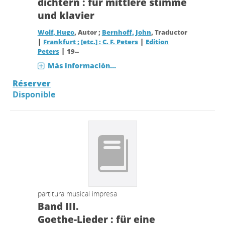
dichtern : für mittlere stimme
und klavier
Wolf, Hugo
, Autor ;
Bernhoff, John
, Traductor
|
|
Frankfurt ; [etc.] : C. F. Peters
Edition
|
Peters
19--
Más información...
Réserver
Disponible
partitura musical impresa
Band III.
Goethe-Lieder : für eine