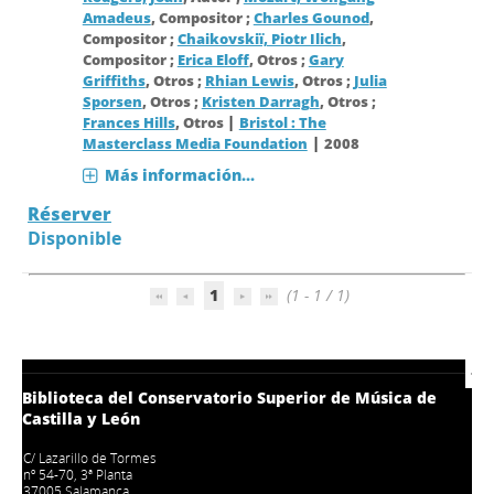
Amadeus
, Compositor ;
Charles Gounod
,
Compositor ;
Chaikovskiï, Piotr Ilich
,
Compositor ;
Erica Eloff
, Otros ;
Gary
Griffiths
, Otros ;
Rhian Lewis
, Otros ;
Julia
Sporsen
, Otros ;
Kristen Darragh
, Otros ;
|
Frances Hills
, Otros
Bristol : The
|
Masterclass Media Foundation
2008
Más información...
Réserver
Disponible
1
(1 - 1 / 1)
Biblioteca del Conservatorio Superior de Música de
Castilla y León
C/ Lazarillo de Tormes
nº 54-70, 3ª Planta
37005 Salamanca